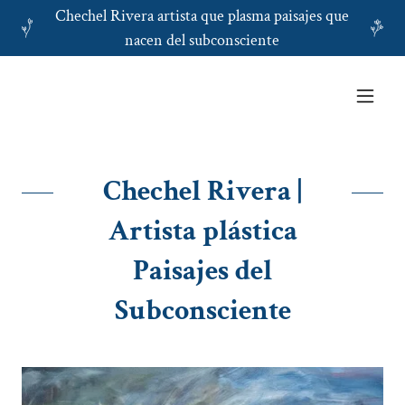
Chechel Rivera artista que plasma paisajes que
nacen del subconsciente
Chechel Rivera |
Artista plástica
Paisajes del
Subconsciente